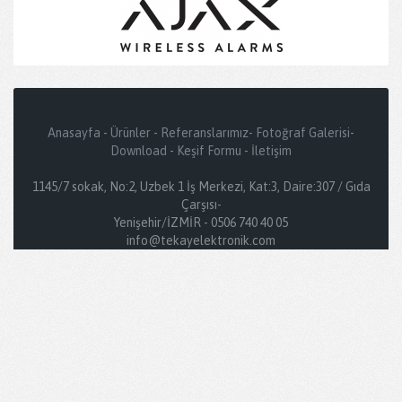
Anasayfa
-
Ürünler
-
Referanslarımız
-
Fotoğraf Galerisi
-
Download
-
Keşif Formu
-
İletişim
1145/7 sokak, No:2, Uzbek 1 İş Merkezi, Kat:3, Daire:307 / Gıda
Çarşısı-
Yenişehir/İZMİR - 0506 740 40 05
info@tekayelektronik.com