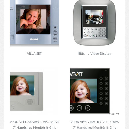
VİLLA SET
Biticino Video Display
VPON VPM-700VBW + VPC-330VS
VPON VPM-770VTB + VPC-320VS
7" Handsfree Monitör & Giriş
7" Handsfree Monitör & Giriş