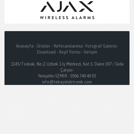
Anasayfa
-
Ürünler
-
Referanslarımız
-
Fotoğraf Galerisi
-
Download
-
Keşif Formu
-
İletişim
1145/7 sokak, No:2, Uzbek 1 İş Merkezi, Kat:3, Daire:307 / Gıda
Çarşısı-
Yenişehir/İZMİR - 0506 740 40 05
info@tekayelektronik.com