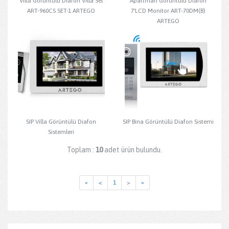
Villa Görüntülü Diafon Villa Set
Apartman Görüntülü Diafon
ART-960CS SET-1 ARTEGO
7'LCD Monitor ART-70DM(B)
ARTEGO
SIP Villa Görüntülü Diafon
SIP Bina Görüntülü Diafon Sistemi
Sistemleri
Toplam :
10
adet ürün bulundu.
«
<
1
>
»