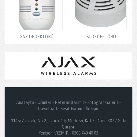
GAZ DEDEKTÖRÜ
ISI DEDEKTÖRÜ
Anasayfa
-
Ürünler
-
Referanslarımız
-
Fotoğraf Galerisi
-
Download
-
Keşif Formu
-
İletişim
1145/7 sokak, No:2, Uzbek 1 İş Merkezi, Kat:3, Daire:307 / Gıda
Çarşısı-
Yenişehir/İZMİR - 0506 740 40 05